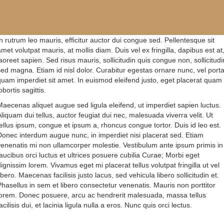
In rutrum leo mauris, efficitur auctor dui congue sed. Pellentesque sit
met volutpat mauris, at mollis diam. Duis vel ex fringilla, dapibus est at
laoreet sapien. Sed risus mauris, sollicitudin quis congue non, sollicitudi
sed magna. Etiam id nisl dolor. Curabitur egestas ornare nunc, vel port
quam imperdiet sit amet. In euismod eleifend justo, eget placerat quam
obortis sagittis.
Maecenas aliquet augue sed ligula eleifend, ut imperdiet sapien luctus.
Aliquam dui tellus, auctor feugiat dui nec, malesuada viverra velit. Ut
tellus ipsum, congue et ipsum a, rhoncus congue tortor. Duis id leo est.
Donec interdum augue nunc, in imperdiet nisi placerat sed. Etiam
venenatis mi non ullamcorper molestie. Vestibulum ante ipsum primis in
faucibus orci luctus et ultrices posuere cubilia Curae; Morbi eget
dignissim lorem. Vivamus eget mi placerat tellus volutpat fringilla ut vel
ibero. Maecenas facilisis justo lacus, sed vehicula libero sollicitudin et.
Phasellus in sem et libero consectetur venenatis. Mauris non porttitor
lorem. Donec posuere, arcu ac hendrerit malesuada, massa tellus
acilisis dui, et lacinia ligula nulla a eros. Nunc quis orci lectus.